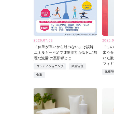
2026.07.03
2026.0
「体重が重いから跳べない」は誤解
「この
エネルギー不足で運動能力も低下…“無
常や骨
理な減量”の悪影響とは
いた数
フィギ
コンディショニング
体重管理
体重管
食事