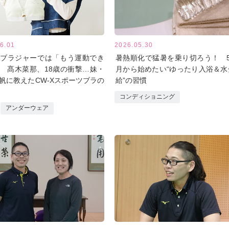
6.01
2026.05.30
ブラジャーでは「もう運動でき
暑熱順化で猛暑を乗り切ろう！ 5
 髙木菜那、18歳の衝撃…妹・
月から始めたい“ゆったり入浴＆水
帆に教えたCW-Xスポーツブラの
給”の習慣
コンディショニング
アンダーウェア