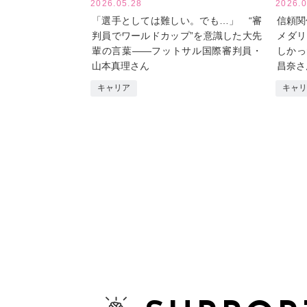
2026.05.28
2026.0
「選手としては難しい。でも…」 “審
信頼関
判員でワールドカップ”を意識した大先
メダリ
輩の言葉――フットサル国際審判員・
しかっ
山本真理さん
昌奈さ
キャリア
キャリ