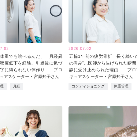
7.02
2026.07.02
体重でも跳べるんだ」 月経異
五輪1年前の疲労骨折 長く続いた
密度低下を経験、引退後に気づ
の痛み”…医師から告げられた瞬間
字に縛られない体作り――プロ
静に受け止められた理由――プロ
ュアスケーター・宮原知子さん
ギュアスケーター・宮原知子さん
理
月経
コンディショニング
体重管理