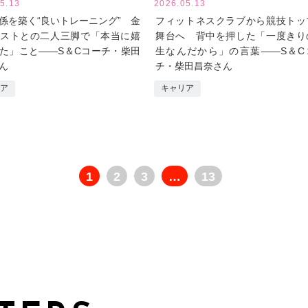
5.13
2026.05.13
係を築く“良いトレーニング” 金
フィットネスクラブから競技トッ
ストとの二人三脚で「本当に嬉
舞台へ 背中を押した「一度きり
た」こと――S＆Cコーチ・柴田
生なんだから」の言葉――S＆C
ん
チ・柴田昌奈さん
ア
キャリア
1
2
3
…
13