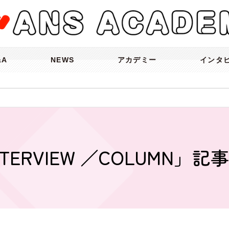
&A
NEWS
アカデミー
インタ
NTERVIEW ／COLUMN」記