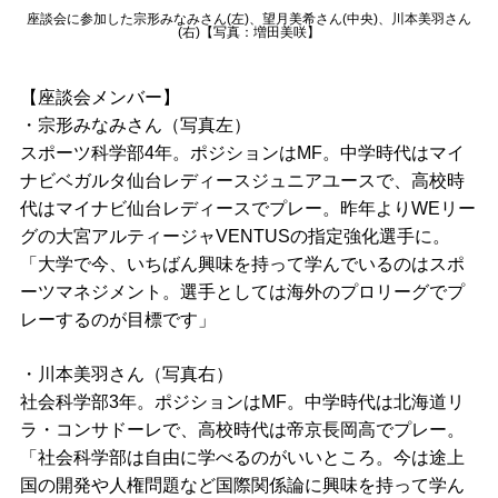
座談会に参加した宗形みなみさん(左)、望月美希さん(中央)、川本美羽さん
(右)【写真：増田美咲】
【座談会メンバー】
・宗形みなみさん（写真左）
スポーツ科学部4年。ポジションはMF。中学時代はマイ
ナビベガルタ仙台レディースジュニアユースで、高校時
代はマイナビ仙台レディースでプレー。昨年よりWEリー
グの大宮アルティージャVENTUSの指定強化選手に。
「大学で今、いちばん興味を持って学んでいるのはスポ
ーツマネジメント。選手としては海外のプロリーグでプ
レーするのが目標です」
・川本美羽さん（写真右）
社会科学部3年。ポジションはMF。中学時代は北海道リ
ラ・コンサドーレで、高校時代は帝京長岡高でプレー。
「社会科学部は自由に学べるのがいいところ。今は途上
国の開発や人権問題など国際関係論に興味を持って学ん