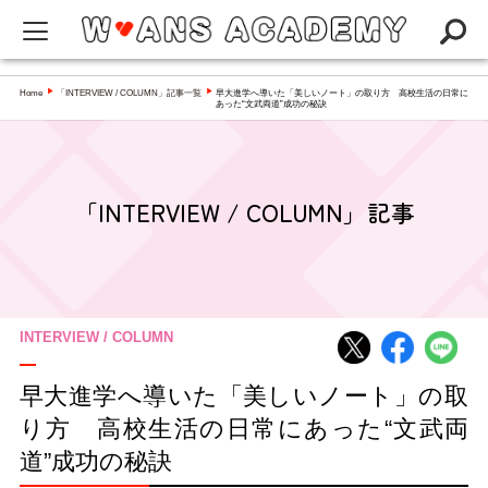
W-ANS ACADEMYってなに？
Home
「INTERVIEW / COLUMN」記事一覧
早大進学へ導いた「美しいノート」の取り方 高校生活の日常に
▶
▶
あった“文武両道”成功の秘訣
Q&A
NEWS
「INTERVIEW / COLUMN」記事
アカデミー
インタビュー／コラム
スペシャリスト一覧
INTERVIEW / COLUMN
早大進学へ導いた「美しいノート」の取
り方 高校生活の日常にあった“文武両
道”成功の秘訣