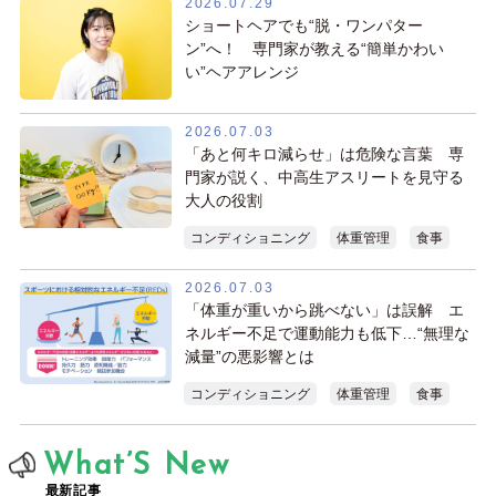
2026.07.29
ショートヘアでも“脱・ワンパター
ン”へ！ 専門家が教える“簡単かわい
い”ヘアアレンジ
2026.07.03
「あと何キロ減らせ」は危険な言葉 専
門家が説く、中高生アスリートを見守る
大人の役割
コンディショニング
体重管理
食事
2026.07.03
「体重が重いから跳べない」は誤解 エ
ネルギー不足で運動能力も低下…“無理な
減量”の悪影響とは
コンディショニング
体重管理
食事
What’S New
最新記事