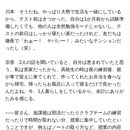
川本 そうだね。やっぱり大勢で生活を一緒にしている
から、テスト前はきつかった。自分は1か月前から試験準
備したくても、他の人は全然勉強モードじゃないし、テ
ストの前日はしっかり寝たい派だったけれど、友だちは
徹夜で「わぁー！ ヤバいー！」みたいなテンションだ
ったし（笑）。
宗形 2人の話を聞いていると、自分は恵まれていたと思
う。私は実家だったから、高校生の時は夜の練習後、親
が車で迎えに来てくれて、作ってくれたお弁当を食べな
がら帰宅。帰ったらお風呂に入って寝るだけで良かった
んだよね。今、1人暮らしをしているから、余計にありが
たみを感じる。
――皆さん、放課後は部活だったりクラブチームの練習
だったりで時間が取れない分、授業に集中していたとい
うことですが、例えばノートの取り方など、授業の内容