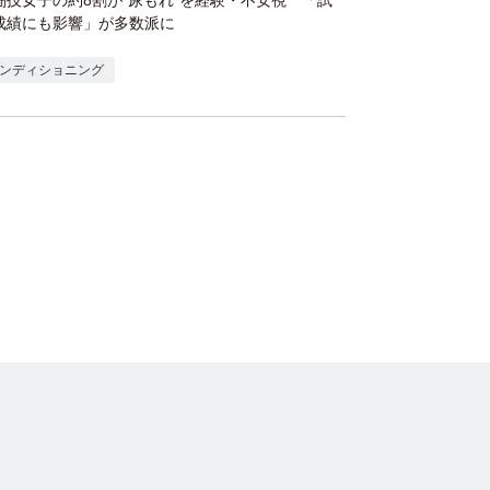
闘技女子の約8割が“尿もれ”を経験・不安視 「試
成績にも影響」が多数派に
ンディショニング