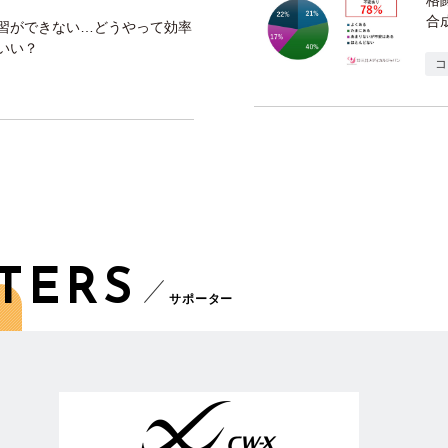
格
合
習ができない…どうやって効率
いい？
コ
TERS
サポーター