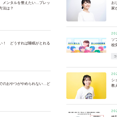
、メンタルを整えたい…プレッ
お
方法は？
家
20
ソ
い！ どうすれば睡眠がとれる
校
コ
20
シ
でのおやつがやめられない…ど
教
20