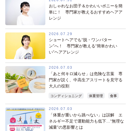
おしゃれなお団子＆かわいいポニーを簡
単に！ 専門家が教えるおすすめヘアア
レンジ
2026.07.29
ショートヘアでも“脱・ワンパター
ン”へ！ 専門家が教える“簡単かわい
い”ヘアアレンジ
2026.07.03
「あと何キロ減らせ」は危険な言葉 専
門家が説く、中高生アスリートを見守る
大人の役割
コンディショニング
体重管理
食事
2026.07.03
「体重が重いから跳べない」は誤解 エ
ネルギー不足で運動能力も低下…“無理な
減量”の悪影響とは