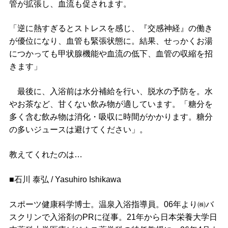
管が拡張し、血流も促されます。
「逆に熱すぎるとストレスを感じ、『交感神経』の働き
が優位になり、血管も緊張状態に。結果、せっかくお湯
につかっても甲状腺機能や血流の低下、血管の収縮を招
きます」
最後に、入浴前は水分補給を行い、脱水の予防を。水
やお茶など、甘くない飲み物が適しています。「糖分を
多く含む飲み物は消化・吸収に時間がかかります。糖分
の多いジュースは避けてください」。
教えてくれたのは…
■石川 泰弘 / Yasuhiro Ishikawa
スポーツ健康科学博士。温泉入浴指導員。06年より㈱バ
スクリンで入浴剤のPRに従事。21年から日本栄養大学日