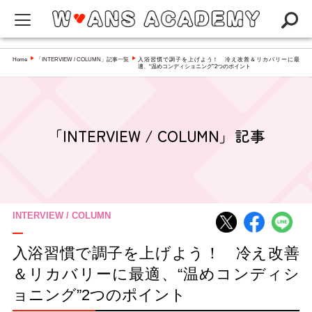
W-ANS ACADEMYってなに？
Home
「INTERVIEW / COLUMN」記事一覧
入浴習慣で調子を上げよう！ 冷え改善＆リカバリーに最
▶
▶
適、“温めコンディショニング”2つのポイント
Q&A
NEWS
「INTERVIEW / COLUMN」記事
アカデミー
インタビュー／コラム
スペシャリスト一覧
INTERVIEW / COLUMN
入浴習慣で調子を上げよう！ 冷え改善
＆リカバリーに最適、“温めコンディシ
ョニング”2つのポイント