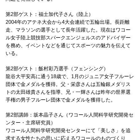
第2部ゲスト：福士加代子さん（陸上）
2004年のアテネ大会から4大会連続で五輪出場。長距離
走、マラソンの選手として長年活躍した。現在はワコー
ル女子陸上競技部スパークエンジェルスのアドバイザー
を務め、イベントなどを通じてスポーツの魅力を伝えて
いる。
第2部ゲスト：飯村彩乃選手（フェンシング）
龍谷大平安高に通う18歳で、1月のジュニア女子フルーレ
団体で金メダルを獲得。父・栄彦さんは五輪銀メダリス
トの太田雄貴さんを指導、兄・一輝さんは昨年の世界選
手権の男子フルーレ団体で金メダルを獲得した。
第2部講師：坂本晶子さん（ワコール人間科学研究開発セ
ンター・主席研究員）
ワコール人間科学研究開発センターにて「美しさ」を追
求する女性たちの思いに応えるワコールのものづくり