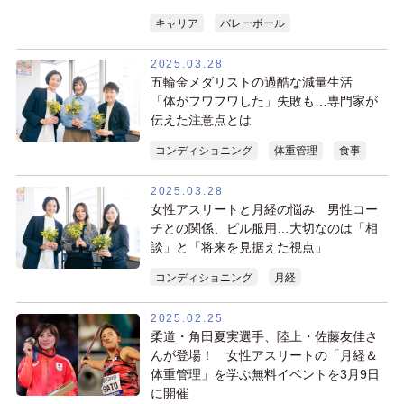
キャリア
バレーボール
2025.03.28
五輪金メダリストの過酷な減量生活
「体がフワフワした」失敗も…専門家が
伝えた注意点とは
コンディショニング
体重管理
食事
2025.03.28
女性アスリートと月経の悩み 男性コー
チとの関係、ピル服用…大切なのは「相
談」と「将来を見据えた視点」
コンディショニング
月経
2025.02.25
柔道・角田夏実選手、陸上・佐藤友佳さ
んが登場！ 女性アスリートの「月経＆
体重管理」を学ぶ無料イベントを3月9日
に開催