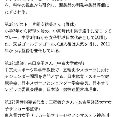
を、科学の視点から研究し、新製品の開発や製品評価に
たずさわる。
第3部ゲスト：片岡安祐美さん（野球）
小学3年から野球を始め、中高時代も男子選手に交じって
プレー。中学3年時から女子野球日本代表として活躍し
た。茨城ゴールデンゴールズ加入後は人気を博し、2011
年からは監督を兼任している。
第3部講師：來田享子さん（中京大学教授）
中京大スポーツ科学部教授で、五輪史やスポーツにおけ
るジェンダー問題を専門とする。日本体育・スポーツ健
康学会、日本スポーツとジェンダー学会会長。日本オリ
ンピック委員会理事、日本陸上競技連盟常務理事。
第3部男性指導者代表：三壁雄介さん（名古屋経済大学女
子サッカー部監督）
東京電力女子サッカー部マリーゼやノジマステラ神奈川