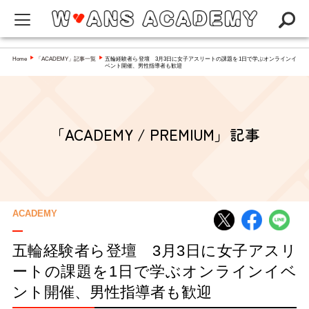
W-ANS ACADEMYってなに？
Home
「ACADEMY」記事一覧
五輪経験者ら登壇 3月3日に女子アスリートの課題を1日で学ぶオンラインイ
▶
▶
ベント開催、男性指導者も歓迎
Q&A
NEWS
「ACADEMY / PREMIUM」記事
アカデミー
インタビュー／コラム
スペシャリスト一覧
ACADEMY
五輪経験者ら登壇 3月3日に女子アスリ
ートの課題を1日で学ぶオンラインイベ
ント開催、男性指導者も歓迎