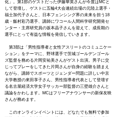
化」。第1部のゲストだった伊藤華英さんが今度はMCと
して登壇し、ゲストに五輪4大会連続出場の元陸上選手・
福士加代子さんと、日本フェンシング界の未来を担う18
歳・飯村彩乃選手、講師にワコール人間科学研究開発セ
ンター・主席研究員の坂本晶子さんを迎えて、成長期の
選手にとって有益な情報を発信していきます。
第3部は「男性指導者と女性アスリートのコミュニケー
ション」をテーマに、野球選手で茨城ゴールデンゴール
ズ監督を務める片岡安祐美さんがゲスト出演。男子に交
じってプレーをしてきた片岡さんが自身の経験を踏まえ
ながら、講師でスポーツとジェンダー問題に詳しい中京
大学教授の來田享子さん、男性指導者代表として登壇す
る名古屋経済大学女子サッカー部監督の三壁雄介さんと
議論をかわします。MCはフリーアナウンサーの新保友映
さんが務めます。
このオンラインイベントには、どなたでも無料で参加