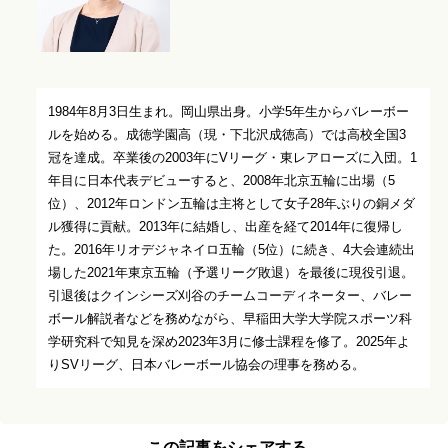
1984年8月3日生まれ。岡山県出身。小学5年生からバレーボー
ルを始める。成徳学園高（現・下北沢成徳高）では高校全国3
冠を達成。卒業後の2003年にVリーグ・東レアローズに入団。1
年目に日本代表デビューすると、2008年北京五輪に出場（5
位）、2012年ロンドン五輪は主将として女子28年ぶりの銅メダ
ル獲得に貢献。2013年に結婚し、出産を経て2014年に復帰し
た。2016年リオデジャネイロ五輪（5位）に続き、4大会連続出
場した2021年東京五輪（予選リーグ敗退）を最後に現役引退。
引退後はクインシーズ刈谷のチームコーディネーター、バレー
ボール解説者などを務めながら、早稲田大学大学院スポーツ科
学研究科で知見を深め2023年3月に修士課程を修了。2025年よ
りSVリーグ、日本バレーボール協会の理事を務める。
この記事をシェアする