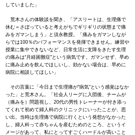
していました」
荒木さんの体験談を聞き、「アスリートは、生理痛で
休む＝さぼっていると考えがちでギリギリの状態まで痛
みをガマンしまう」と須永教授。「痛みをガマンしなが
らでは100％のパフォーマンスを発揮できません。練習や
授業に集中できないなど、日常生活に支障をきたす生理
の痛みは“月経困難症”という病気です。ガマンせず、早め
に痛み止めを飲んでほしいし、効かない場合は、早めに
病院に相談してほしい」
その言葉に「今日まで生理痛が“病気”という感覚はなか
った」と荒木さん。「社会人リーグに入団後、チームが
（痛みを）問題視し、20代の男性トレーナーが付き添っ
てくれて初めて婦人科のクリニックにいったことが、思
い出。当時は生理痛で病院に行くという発想がなかった
し、婦人科って赤ちゃんを産むためのところ、というイ
メージがあって、私にとってすごくハードルが高いこと