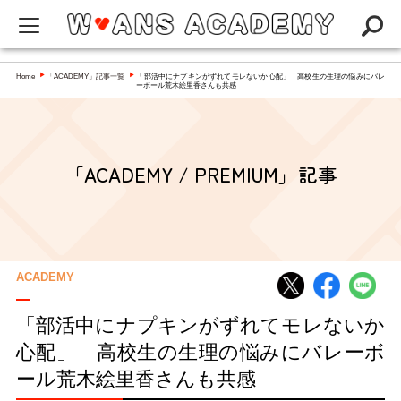
W-ANS ACADEMYってなに？
Home
「ACADEMY」記事一覧
「部活中にナプキンがずれてモレないか心配」 高校生の生理の悩みにバレ
▶
▶
ーボール荒木絵里香さんも共感
Q&A
NEWS
「ACADEMY / PREMIUM」記事
アカデミー
インタビュー／コラム
スペシャリスト一覧
ACADEMY
「部活中にナプキンがずれてモレないか
心配」 高校生の生理の悩みにバレーボ
ール荒木絵里香さんも共感