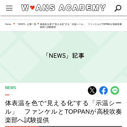
W-ANS ACADEMYってなに？
Home
「NEWS」記事一覧
体表温を色で“見える化”する「示温シール」 ファンケルとTOPPANが高校吹奏
▶
▶
楽部へ試験提供
Q&A
NEWS
「NEWS」記事
アカデミー
インタビュー／コラム
スペシャリスト一覧
NEWS
体表温を色で“見える化”する「示温シー
ル」 ファンケルとTOPPANが高校吹奏
楽部へ試験提供