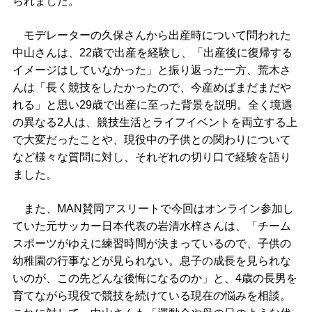
られました。
モデレーターの久保さんから出産時について問われた
中山さんは、22歳で出産を経験し、「出産後に復帰する
イメージはしていなかった」と振り返った一方、荒木さ
んは「長く競技をしたかったので、今産めばまだまだや
れる」と思い29歳で出産に至った背景を説明。全く境遇
の異なる2人は、競技生活とライフイベントを両立する上
で大変だったことや、現役中の子供との関わりについて
など様々な質問に対し、それぞれの切り口で経験を語り
ました。
また、MAN賛同アスリートで今回はオンライン参加し
ていた元サッカー日本代表の岩清水梓さんは、「チーム
スポーツがゆえに練習時間が決まっているので、子供の
幼稚園の行事などが見られない。息子の成長を見られな
いのが、この先どんな後悔になるのか」と、4歳の長男を
育てながら現役で競技を続けている現在の悩みを相談。