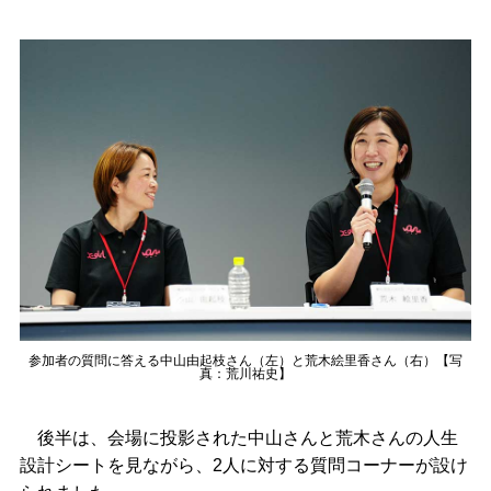
参加者の質問に答える中山由起枝さん（左）と荒木絵里香さん（右）【写
真：荒川祐史】
後半は、会場に投影された中山さんと荒木さんの人生
設計シートを見ながら、2人に対する質問コーナーが設け