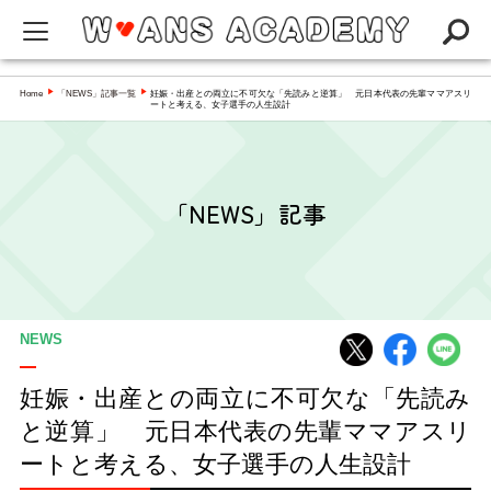
W-ANS ACADEMYってなに？
Home
「NEWS」記事一覧
妊娠・出産との両立に不可欠な「先読みと逆算」 元日本代表の先輩ママアスリ
▶
▶
ートと考える、女子選手の人生設計
Q&A
NEWS
「NEWS」記事
アカデミー
インタビュー／コラム
スペシャリスト一覧
NEWS
妊娠・出産との両立に不可欠な「先読み
と逆算」 元日本代表の先輩ママアスリ
ートと考える、女子選手の人生設計