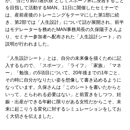
が、“当たり前の選択肢”としてスポーツ界に浸透すること
を目指して活動するMAN。11日に開催したセミナーで
は、産前産後のトレーニングをテーマにした第1部に続
き、第2部では「人生設計」について話が展開され、前半
はモデレーターを務めたMAN事務局長の久保陽子さんよ
り、セミナー参加者へ配布された「人生設計シート」の
説明が行われました。
「人生設計シート」とは、自分の未来像を描くために記
入するもので、「スポーツ」「ライフ」「家族」「マネ
ー」「勉強」の5項目について、20年後までの1年ごと、
その時に自分がなりたい姿を想像して書き込めるように
なっています。久保さんは「このシートを書いたからと
いって、とらわれる必要はない」と前置きをしつつ、妊
娠・出産ができる年齢に限りがある女性だからこそ、未
来に起こりうる変化に対するシミュレーションをしてお
く大切さを伝えました。