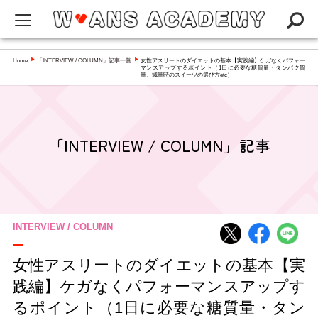
W-ANS ACADEMYってなに？
Home
「INTERVIEW / COLUMN」記事一覧
女性アスリートのダイエットの基本【実践編】ケガなくパフォー
▶
▶
マンスアップするポイント（1日に必要な糖質量・タンパク質
量、減量時のスイーツの選び方etc）
Q&A
NEWS
アカデミー
「INTERVIEW / COLUMN」記事
インタビュー／コラム
スペシャリスト一覧
INTERVIEW / COLUMN
女性アスリートのダイエットの基本【実
践編】ケガなくパフォーマンスアップす
るポイント（1日に必要な糖質量・タン