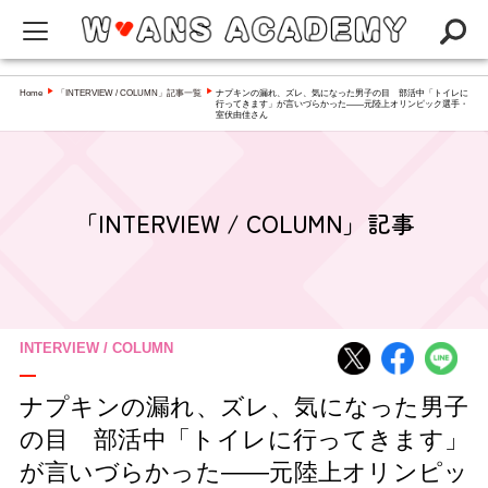
W-ANS ACADEMYってなに？
Home
「INTERVIEW / COLUMN」記事一覧
ナプキンの漏れ、ズレ、気になった男子の目 部活中「トイレに
▶
▶
行ってきます」が言いづらかった――元陸上オリンピック選手・
室伏由佳さん
Q&A
NEWS
アカデミー
「INTERVIEW / COLUMN」記事
インタビュー／コラム
スペシャリスト一覧
INTERVIEW / COLUMN
ナプキンの漏れ、ズレ、気になった男子
の目 部活中「トイレに行ってきます」
が言いづらかった――元陸上オリンピッ