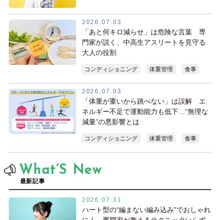
2026.07.03
「あと何キロ減らせ」は危険な言葉 専
門家が説く、中高生アスリートを見守る
大人の役割
コンディショニング
体重管理
食事
2026.07.03
「体重が重いから跳べない」は誤解 エ
ネルギー不足で運動能力も低下…“無理な
減量”の悪影響とは
コンディショニング
体重管理
食事
What’S New
最新記事
2026.07.31
ハート型の“編まない編み込み”でおしゃれ