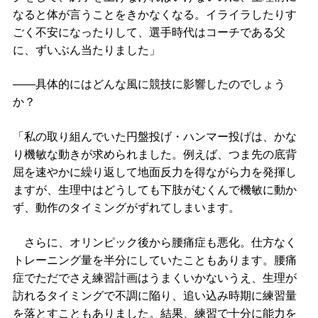
なると体が言うことをきかなくなる。イライラしたりす
ごく不安になったりして、選手時代はコーチである父
に、ずいぶん当たりました」
――具体的にはどんな風に競技に影響したのでしょう
か？
「私の取り組んでいた円盤投げ・ハンマー投げは、かな
り機敏な動きが求められました。例えば、つま先の底背
屈を速やかに繰り返して地面反力を得ながら力を発揮し
ますが、生理中はどうしても下肢がむくんで機敏に動か
ず、動作のタイミングがずれてしまいます。
さらに、オリンピック後から腰痛症も悪化。仕方なく
トレーニング量を半分にしていたこともあります。腰痛
症でただでさえ練習計画はうまくいかないうえ、生理が
訪れるタイミングで不調に陥り、追い込み時期に練習量
を落とすこともありました。結果、練習で十分に能力を