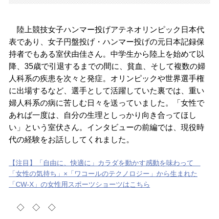
陸上競技女子ハンマー投げアテネオリンピック日本代
表であり、女子円盤投げ・ハンマー投げの元日本記録保
持者でもある室伏由佳さん。中学生から陸上を始めて以
降、35歳で引退するまでの間に、貧血、そして複数の婦
人科系の疾患を次々と発症。オリンピックや世界選手権
に出場するなど、選手として活躍していた裏では、重い
婦人科系の病に苦しむ日々を送っていました。「女性で
あれば一度は、自分の生理としっかり向き合ってほし
い」という室伏さん。インタビューの前編では、現役時
代の経験をお話ししてくれました。
【注目】「自由に、快適に」カラダを動かす感動を味わって
「女性の気持ち」×「ワコールのテクノロジー」から生まれた
「CW-X」の女性用スポーツショーツはこちら
◇ ◇ ◇