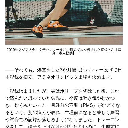
2010年アジア大会、女子ハンマー投げで銅メダルを獲得した室伏さん【写
真：本人提供】
――それでも、処置をした3か月後にはハンマー投げで日
本記録を樹立。アテネオリンピック出場も決めます。
「記録は出ましたが、実はポリープを切除した後、これ
で済んだと思っていた矢先に、今度は吐き気やむかつ
き、むくみといった、月経前の不調（PMS）がひどくな
るという、別の悩みが表れ、生理前になると著しく練習
や試合での記録が落ちるようになりました。トレーニン
グをして、調子を上げなければいけないのに、生理前に