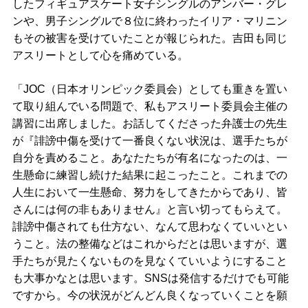
したフィギュアスケート女子シングルのアンバー・グレ
ンや、男子シングルで８位に終わったイリア・マリニン
もその被害を受けていたことが報じられた。吉田も同じ
アスリートとして心を痛めている。
「JOC（日本オリンピック委員会）としても重きを置い
て取り組んでいる問題で、私もアスリート委員会主催の
講習に出席しました。お話してくださった弁護士の先生
が『誹謗中傷を受けて一番良くない状況は、選手たちが
自分を責めること。あなたたちが有名になったのは、一
生懸命に練習し続けた結果に起こったこと。これまでの
人生において一生懸命、努力をしてきたからであり、皆
さんには何の非もありません』と言い切ってもらえて。
誹謗中傷されても仕方ない、なんて思わなくていいとい
うこと。法の整備などはこれからだとは思いますが、選
手たちが見たくないものを見なくていいようにすること
も大事かなとは思います。SNSは発信するだけでも可能
ですから。今の状況がどんどん良くなっていくことを願