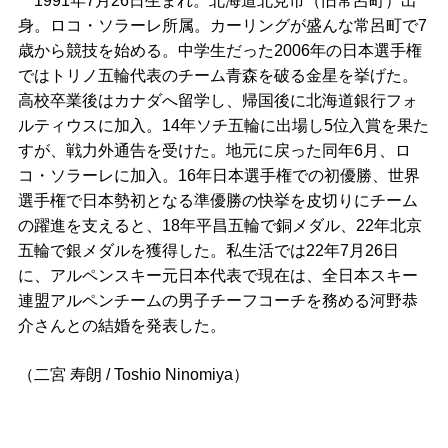
1991年7月26日生まれ。北海道北見市（旧常呂町）出
身。ロコ・ソラーレ所属。カーリングが盛んな常呂町で7
歳から競技を始める。中学生だった2006年の日本選手権
ではトリノ五輪代表のチーム青森を破る金星を挙げた。
高校卒業後はカナダへ留学し、帰国後に北海道銀行フォ
ルティウスに加入。14年ソチ五輪に出場し5位入賞を果た
すが、戦力外通告を受けた。地元に戻った同年6月、ロ
コ・ソラーレに加入。16年日本選手権での初優勝、世界
選手権で日本勢初となる準優勝の快挙を皮切りにチーム
の躍進を支えると、18年平昌五輪で銅メダル、22年北京
五輪で銀メダルを獲得した。私生活では22年7月26日
に、アルペンスキー元日本代表で現在は、全日本スキー
連盟アルペンチームの男子チーフコーチを務める河野恭
介さんとの結婚を発表した。
（二宮 寿朗 / Toshio Ninomiya）