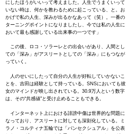
にしたほうがいいって考えました。人生でうまくいって
いない時は、何かを教わるために起こっている、と。お
かげで私の人生、深みが出るかなあって（笑）。一番の
ターニングポイントになりましたし、今では私の人生に
おいて最も感謝している出来事の一つです」
この後、ロコ・ソラーレとの出会いがあり、人間とし
ての「深み」がアスリートとしての「深み」にもつなが
っていく。
人のせいにしたって自分の人生が好転していかないこ
とを、吉田は経験として持っている。SNSにおいても彼
女のマインドが映し出されている。30.9万人という数字
は、その“共感値”と受け止めることもできる。
インターネット上における誹謗中傷は世界的な問題に
なっており、アスリートに対しても深刻化している。ミ
ラノ・コルティナ五輪では「パンセクシュアル」を公表