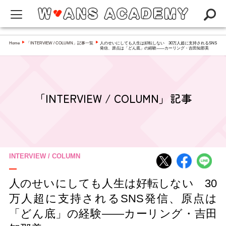
W-ANS ACADEMYってなに？
Home
「INTERVIEW / COLUMN」記事一覧
人のせいにしても人生は好転しない 30万人超に支持されるSNS
▶
▶
発信、原点は「どん底」の経験――カーリング・吉田知那美
Q&A
NEWS
「INTERVIEW / COLUMN」記事
アカデミー
インタビュー／コラム
スペシャリスト一覧
INTERVIEW / COLUMN
人のせいにしても人生は好転しない 30
万人超に支持されるSNS発信、原点は
「どん底」の経験――カーリング・吉田