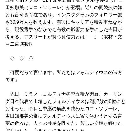
五輪で銅メダル、22年北京五輪で銀メダルを獲得した吉
田知那美（ロコ・ソラーレ）が登場。近年の同競技の顔
とも言える存在であり、インスタグラムのフォロワー数
も30.9万人を数えます。着実にキャリアを積み重ねなが
ら、現役選手のなかでも有数の影響力を手にした吉田が
考える、アスリートが持つ発信力とは――。（取材・文
＝二宮 寿朗）
◇ ◇ ◇
「何度だって言います。私たちはフォルティウスの味方
です」
先日、ミラノ・コルティナ冬季五輪が閉幕。カーリン
グ日本代表で出場したフォルティウスは2勝7敗の8位にと
どまった。テレビ中継の解説を務めたロコ・ソラーレ、
吉田知那美の常にフォルティウスに寄り添おうとする言
葉の数々は、人々の共感を呼んだ。苦しい立場が続いた
彼女たちと、心をともにあろうとした。