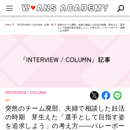
W-ANS ACADEMYってなに？
Home
「INTERVIEW / COLUMN」記事一覧
突然のチーム廃部、夫婦で相談した妊活の時期 芽生えた「選手
▶
▶
として目指す姿を追求しよう」の考え方――バレーボール・岩崎
こよみ選手
Q&A
NEWS
アカデミー
「INTERVIEW / COLUMN」記事
インタビュー／コラム
スペシャリスト一覧
INTERVIEW / COLUMN
突然のチーム廃部、夫婦で相談した妊活
の時期 芽生えた「選手として目指す姿
を追求しよう」の考え方――バレーボー