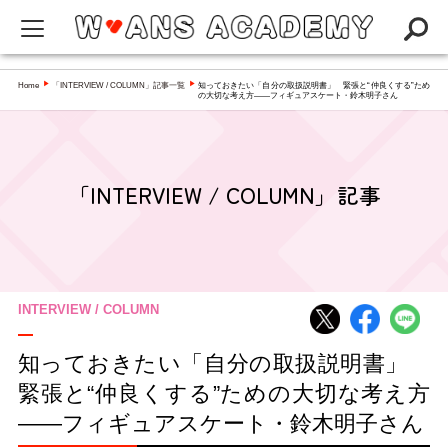
W-ANS ACADEMYってなに？
Home
「INTERVIEW / COLUMN」記事一覧
知っておきたい「自分の取扱説明書」 緊張と“仲良くする”ため
▶
▶
の大切な考え方――フィギュアスケート・鈴木明子さん
Q&A
NEWS
「INTERVIEW / COLUMN」記事
アカデミー
インタビュー／コラム
スペシャリスト一覧
INTERVIEW / COLUMN
知っておきたい「自分の取扱説明書」
緊張と“仲良くする”ための大切な考え方
――フィギュアスケート・鈴木明子さん