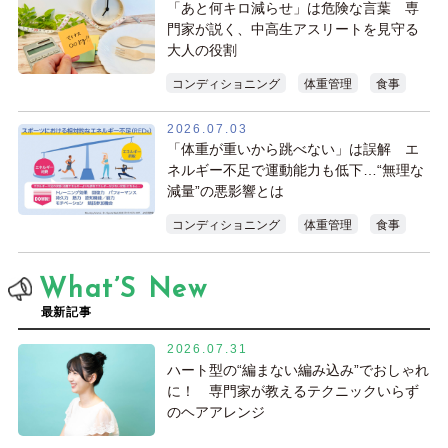
「あと何キロ減らせ」は危険な言葉 専
門家が説く、中高生アスリートを見守る
大人の役割
コンディショニング
体重管理
食事
2026.07.03
「体重が重いから跳べない」は誤解 エ
ネルギー不足で運動能力も低下…“無理な
減量”の悪影響とは
コンディショニング
体重管理
食事
What’S New
最新記事
2026.07.31
ハート型の“編まない編み込み”でおしゃれ
に！ 専門家が教えるテクニックいらず
のヘアアレンジ