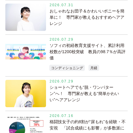
2026.07.31
おしゃれなお団子＆かわいいポニーを簡
単に！ 専門家が教えるおすすめヘアア
レンジ
2026.07.29
ソフィの初経教育支援サイト、累計利用
校数が1200校突破 教員の98.7％が高評
価
コンディショニング
月経
2026.07.29
ショートヘアでも“脱・ワンパター
ン”へ！ 専門家が教える“簡単かわい
い”ヘアアレンジ
2026.07.16
格闘技女子の約8割が“尿もれ”を経験・不
安視 「試合成績にも影響」が多数派に