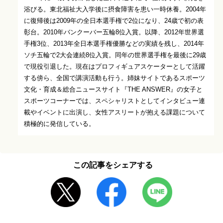
浴びる。東北福祉大入学後に摂食障害を患い一時休養。2004年
に復帰後は2009年の全日本選手権で2位になり、24歳で初の表
彰台。2010年バンクーバー五輪8位入賞。以降、2012年世界選
手権3位、2013年全日本選手権優勝などの実績を残し、2014年
ソチ五輪で2大会連続8位入賞。同年の世界選手権を最後に29歳
で現役引退した。現在はプロフィギュアスケーターとして活躍
する傍ら、全国で講演活動も行う。姉妹サイトであるスポーツ
文化・育成＆総合ニュースサイト『THE ANSWER』の女子と
スポーツコーナーでは、スペシャリストとしてインタビュー連
載やイベントに出演し、女性アスリートが抱える課題について
積極的に発信している。
この記事をシェアする