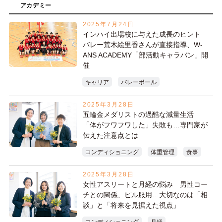
アカデミー
2025年7月24日
インハイ出場校に与えた成長のヒント
バレー荒木絵里香さんが直接指導、W-
ANS ACADEMY「部活動キャラバン」開
催
キャリア
バレーボール
2025年3月28日
五輪金メダリストの過酷な減量生活
「体がフワフワした」失敗も…専門家が
伝えた注意点とは
コンディショニング
体重管理
食事
2025年3月28日
女性アスリートと月経の悩み 男性コー
チとの関係、ピル服用…大切なのは「相
談」と「将来を見据えた視点」
コンディショニング
月経